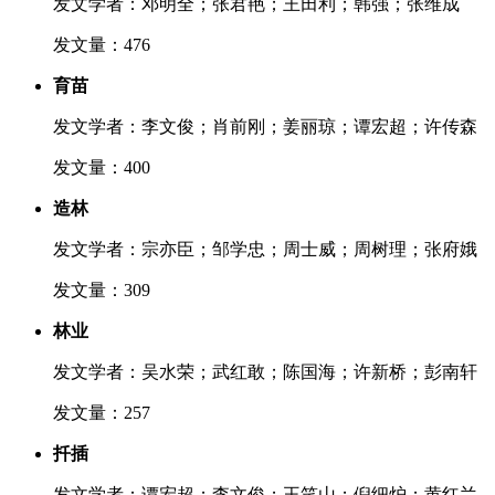
发文学者：邓明全；张君艳；王田利；韩强；张维成
发文量：476
育苗
发文学者：李文俊；肖前刚；姜丽琼；谭宏超；许传森
发文量：400
造林
发文学者：宗亦臣；邹学忠；周士威；周树理；张府娥
发文量：309
林业
发文学者：吴水荣；武红敢；陈国海；许新桥；彭南轩
发文量：257
扦插
发文学者：谭宏超；李文俊；王笑山；倪细炉；黄红兰